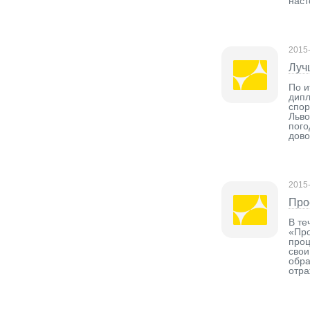
наст
2015
Луч
По и
дипл
спор
Льво
пого
дово
2015
Про
В те
«Про
проц
свои
обра
отра