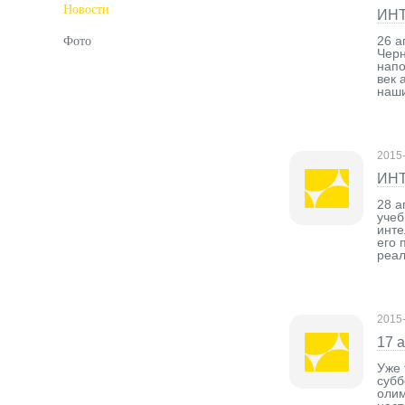
Новости
ИНТ
26 а
Фото
Черн
напо
век 
наши
2015
ИНТ
28 а
учеб
инте
его 
реал
2015
17 
Уже 
субб
олим